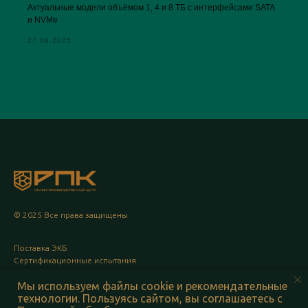
Актуальные модели объёмом 1, 4 и 8 ТБ с интерфейсами SATA
и NVMe
27.08.2025
© 2025 Все права защищены
Поставка ЭКБ
Сертификационные испытания
Контрактное производство
Мы используем файлы cookie и рекомендательные
Подбор аналогов
технологии. Пользуясь сайтом, вы соглашаетесь с